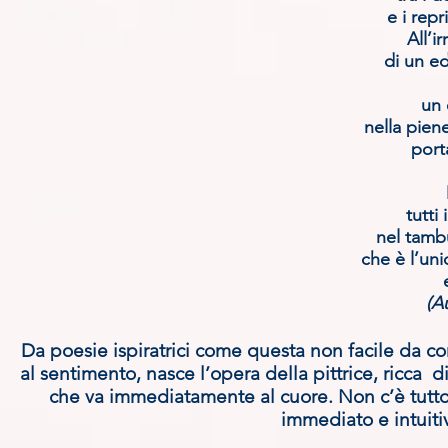
e i repr
All’ir
di un e
un 
nella pien
port
tutti
nel tambu
che è l’uni
(Au
Da poesie ispiratrici come questa non facile da
al sentimento, nasce l’opera della pittrice, ricca 
che va immediatamente al cuore. Non c’è tutto 
immediato e intuitiv