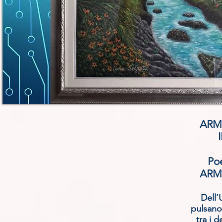
ARM
Poe
ARM
Dell’
pulsano
tra i 